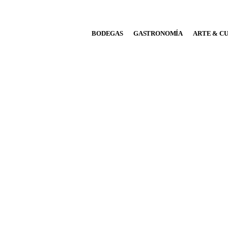
BODEGAS
BODEGAS
GASTRONOMÍA
ARTE & C
GASTRONOMÍA
ARTE & CULTURA
MÚSICA
DÓNDE IR
TENDENCIAS
ARQ & DISEÑO
AGENDA