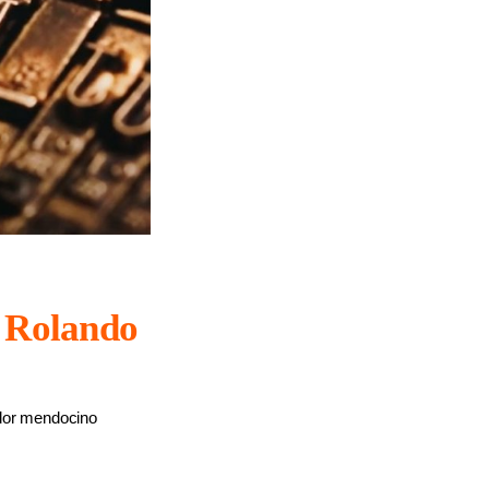
r Rolando
ador mendocino