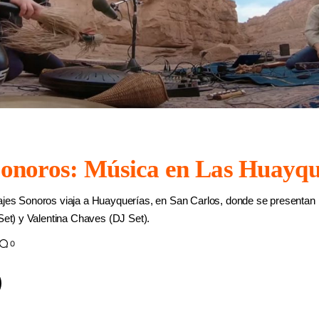
sonoros: Música en Las Huayqu
ajes Sonoros viaja a Huayquerías, en San Carlos, donde se presentan 
 Set) y Valentina Chaves (DJ Set).
0