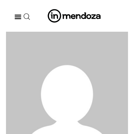
BODEGAS
GASTRONOMÍA
ARTE & CULTURA
MÚSICA
DÓNDE IR
TENDENCIAS
ARQ & DISEÑO