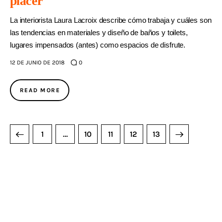
placer
La interiorista Laura Lacroix describe cómo trabaja y cuáles son
las tendencias en materiales y diseño de baños y toilets,
lugares impensados (antes) como espacios de disfrute.
12 DE JUNIO DE 2018
0
READ MORE
1
…
10
11
>
12
13