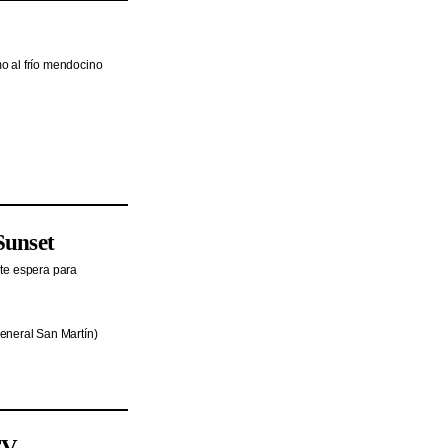
o al frío mendocino
Sunset
 te espera para
eneral San Martín)
TV