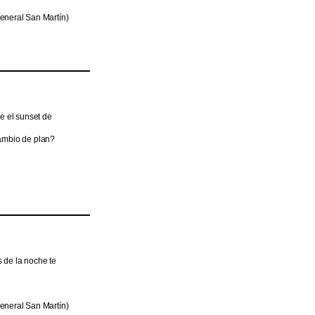
eneral San Martín)
e el sunset de
cambio de plan?
s de la noche te
eneral San Martín)