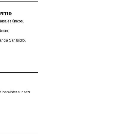
ierno
aisajes únicos,
decer.
ancia San Isidro,
 los winter sunsets