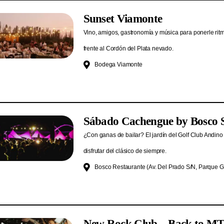
Sunset Viamonte
Vino, amigos, gastronomía y música para ponerle ritm
frente al Cordón del Plata nevado.
Bodega Viamonte
Sábado Cachengue by Bosco 
¿Con ganas de bailar? El jardín del Golf Club Andino
disfrutar del clásico de siempre.
Bosco Restaurante (Av. Del Prado S/N, Parque G
New Rock Club – Back to M