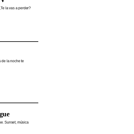
¿Te la vas a perder?
s de la noche te
ngue
ue. Sunset, música