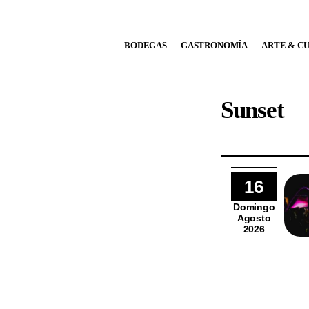
BODEGAS
BODEGAS
GASTRONOMÍA
ARTE & C
GASTRONOMÍA
ARTE & CULTURA
Sunset
MÚSICA
DÓNDE IR
16
TENDENCIAS
Domingo
Agosto
ARQ & DISEÑO
2026
AGENDA