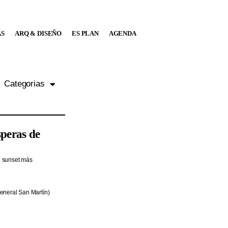
AS
ARQ & DISEÑO
ES PLAN
AGENDA
Categorias
peras de
l sunset más
eneral San Martín)