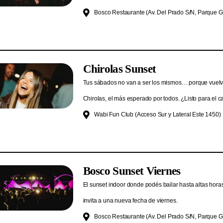
Bosco Restaurante (Av. Del Prado S/N, Parque G
Chirolas Sunset
Tus sábados no van a ser los mismos… porque vuelv
Chirolas, el más esperado por todos. ¿Listo para el 
Wabi Fun Club (Acceso Sur y Lateral Este 1450)
Bosco Sunset Viernes
El sunset indoor donde podés bailar hasta altas hora
invita a una nueva fecha de viernes.
Bosco Restaurante (Av. Del Prado S/N, Parque G