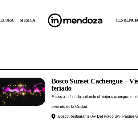
ULTURA
MÚSICA
TENDENCI
Bosco Sunset Cachengue – Vís
feriado
Empezá tu feriado bailando el mejor cachengue en e
divertido de la Ciudad.
Bosco Restaurante (Av. Del Prado S/N, Parque G