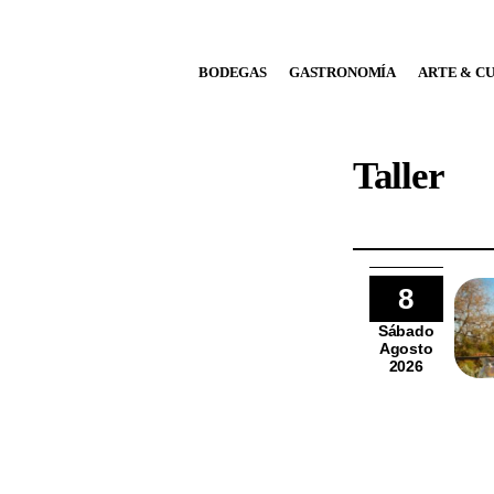
BODEGAS
BODEGAS
GASTRONOMÍA
ARTE & C
GASTRONOMÍA
ARTE & CULTURA
Taller
MÚSICA
DÓNDE IR
8
TENDENCIAS
Sábado
Agosto
ARQ & DISEÑO
2026
AGENDA