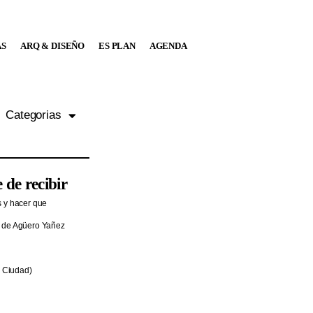
AS
ARQ & DISEÑO
ES PLAN
AGENDA
Categorias
 de recibir
s y hacer que
go de Agüero Yañez
, Ciudad)