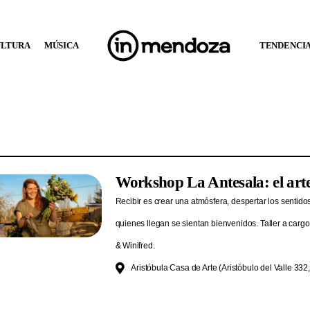
ULTURA
MÚSICA
TENDENCI
Workshop La Antesala: el arte
Recibir es crear una atmósfera, despertar los sentido
quienes llegan se sientan bienvenidos. Taller a car
& Winifred.
Aristóbula Casa de Arte (Aristóbulo del Valle 332