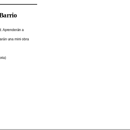
 Barrio
ad. Aprenderán a
earán una mini obra
ria)