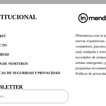
TITUCIONAL
INmendoza.com te pro
KIT
nuevas experiencias. 
CTO
costumbres, placeres,
sutil, intrépida e irr
CIDAD
novedades de restaura
artistas emergentes,
A DE NOSOTROS
propuestas recomend
CAS DE SEGURIDAD Y PRIVACIDAD
Políticas de privacid
SLETTER