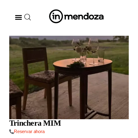
BODEGAS
GASTRONOMÍA
ARTE & CULTURA
MÚSICA
DÓNDE IR
Trinchera MIM
TENDENCIAS
Reservar ahora
ARQ & DISEÑO