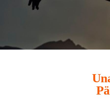
Una
Pä