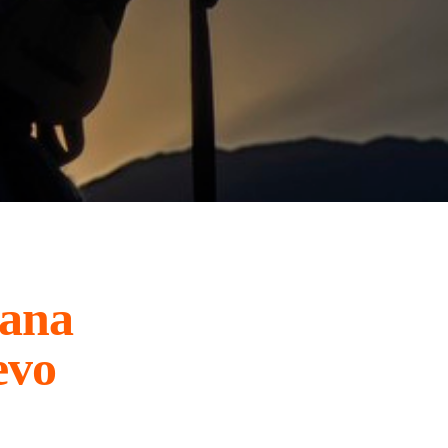
iana
evo