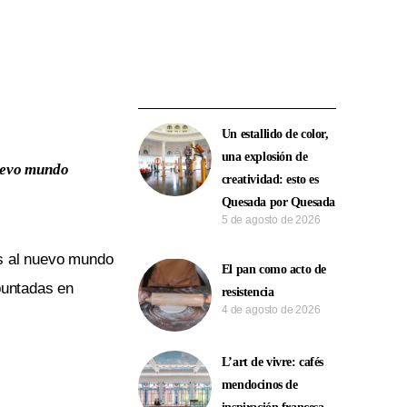
Un estallido de color,
una explosión de
nuevo mundo
creatividad: esto es
Quesada por Quesada
5 de agosto de 2026
os al nuevo mundo
El pan como acto de
 puntadas en
resistencia
4 de agosto de 2026
L’art de vivre: cafés
mendocinos de