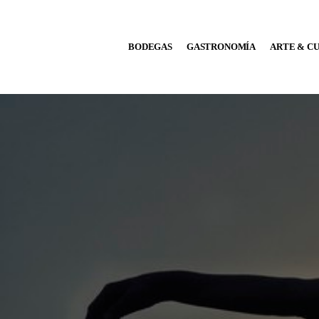
BODEGAS
BODEGAS
GASTRONOMÍA
ARTE & C
GASTRONOMÍA
ARTE & CULTURA
MÚSICA
DÓNDE IR
TENDENCIAS
ARQ & DISEÑO
AGENDA