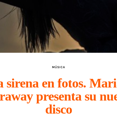
MÚSICA
 sirena en fotos. Mar
raway presenta su nu
disco