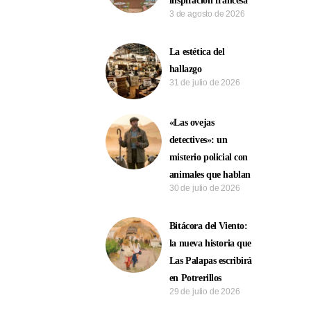
inspiración francesa
3 de agosto de 2026
La estética del
hallazgo
31 de julio de 2026
«Las ovejas
detectives»: un
misterio policial con
animales que hablan
30 de julio de 2026
Bitácora del Viento:
la nueva historia que
Las Palapas escribirá
en Potrerillos
29 de julio de 2026