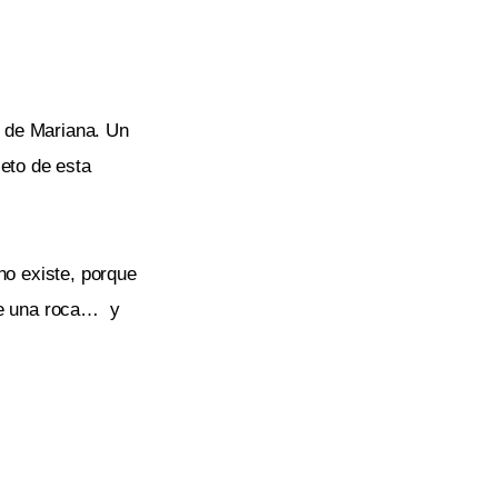
o de Mariana. Un
leto de esta
no existe, porque
de una roca… y