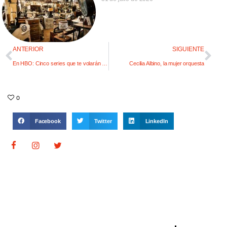
ANTERIOR
SIGUIENTE
En HBO: Cinco series que te volarán la cabeza
Cecilia Albino, la mujer orquesta
0
Facebook
Twitter
LinkedIn