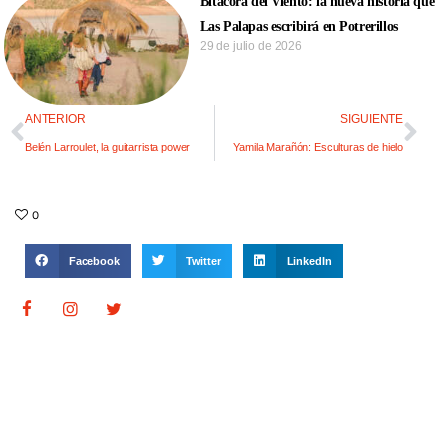
Bitácora del Viento: la nueva historia que
Las Palapas escribirá en Potrerillos
29 de julio de 2026
ANTERIOR
SIGUIENTE
Belén Larroulet, la guitarrista power
Yamila Marañón: Esculturas de hielo
0
Facebook
Twitter
LinkedIn