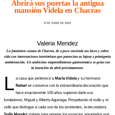
Abrirá sus puertas la antigua
mansión Videla en Chacras
AGENDA
9 DE JUNIO DE 2021
Valeria Mendez
La fantástica casona de Chacras, de a poco enciende sus luces y cobra
vida con intervenciones interioristas que potencian su lujosa y primigenia
ambientación. Un ambicioso emprendimiento gastronómico se gesta con
la intención de abrir próximamente.
L
a casa que pertenece a
María Videla
y su hermano
Rafael
se conserva con la extraordinaria decoración que
hace exactamente 100 años supieron darle sus
fundadores, Miguel y Alberto Aguinaga. Respetando el estilo y el
sello que distingue a cada uno de los ambientes, la decoradora
Sofía Mendez
trabaja para generar los espacios apropiados que