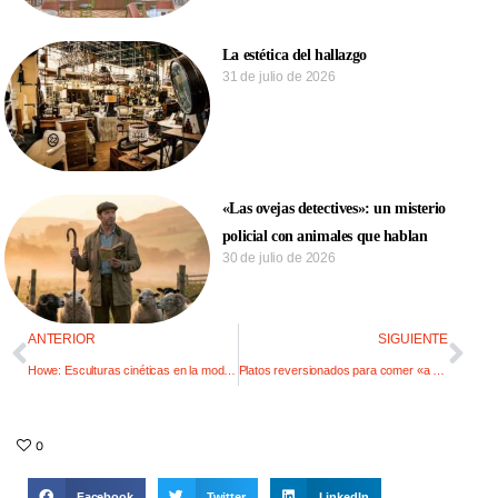
La estética del hallazgo
31 de julio de 2026
«Las ovejas detectives»: un misterio
policial con animales que hablan
30 de julio de 2026
ANTERIOR
SIGUIENTE
Howe: Esculturas cinéticas en la moda y el viento
Platos reversionados para comer «a mansalva»
0
Facebook
Twitter
LinkedIn