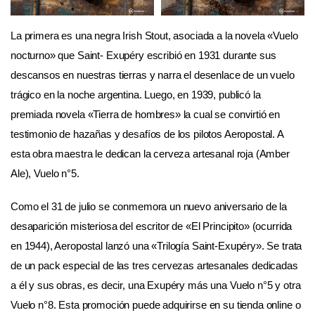
La primera es una negra Irish Stout, asociada a la novela «Vuelo
nocturno» que Saint- Exupéry escribió en 1931 durante sus
descansos en nuestras tierras y narra el desenlace de un vuelo
trágico en la noche argentina. Luego, en 1939, publicó la
premiada novela «Tierra de hombres» la cual se convirtió en
testimonio de hazañas y desafíos de los pilotos Aeropostal. A
esta obra maestra le dedican la cerveza artesanal roja (Amber
Ale), Vuelo n°5.
Como el 31 de julio se conmemora un nuevo aniversario de la
desaparición misteriosa del escritor de «El Principito» (ocurrida
en 1944), Aeropostal lanzó una «Trilogía Saint-Exupéry». Se trata
de un pack especial de las tres cervezas artesanales dedicadas
a él y sus obras, es decir, una Exupéry más una Vuelo n°5 y otra
Vuelo n°8. Esta promoción puede adquirirse en su tienda online o