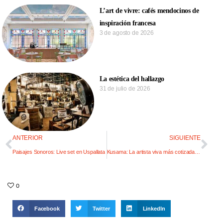
L’art de vivre: cafés mendocinos de
inspiración francesa
3 de agosto de 2026
La estética del hallazgo
31 de julio de 2026
ANTERIOR
SIGUIENTE
Paisajes Sonoros: Live set en Uspallata
Kusama: La artista viva más cotizada del mundo
0
Facebook
Twitter
LinkedIn