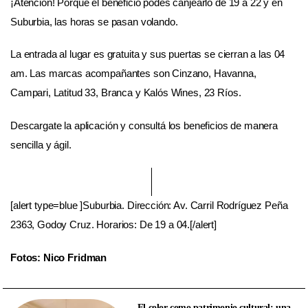
¡Atención! Porque el beneficio podés canjearlo de 19 a 22 y en
Suburbia, las horas se pasan volando.
La entrada al lugar es gratuita y sus puertas se cierran a las 04
am.
Las marcas acompañantes son Cinzano, Havanna,
Campari, Latitud 33, Branca y Kalós Wines, 23 Ríos.
Descargate la aplicación y consultá los beneficios de manera
sencilla y ágil.
[alert type=blue ]Suburbia. Dirección: Av. Carril Rodríguez Peña
2363, Godoy Cruz. Horarios: De 19 a 04.[/alert]
Fotos: Nico Fridman
El color como patrimonio cultural: una