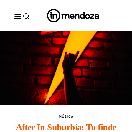
BODEGAS
GASTRONOMÍA
ARTE & CULTURA
MÚSICA
DÓNDE IR
TENDENCIAS
MÚSICA
After In Suburbia: Tu finde
ARQ & DISEÑO