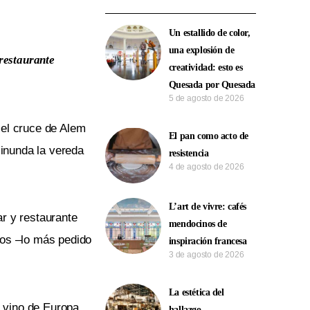
Un estallido de color,
una explosión de
 restaurante
creatividad: esto es
Quesada por Quesada
5 de agosto de 2026
 el cruce de Alem
El pan como acto de
 inunda la vereda
resistencia
4 de agosto de 2026
L’art de vivre: cafés
r y restaurante
mendocinos de
nos –lo más pedido
inspiración francesa
3 de agosto de 2026
La estética del
 vino de Europa
hallazgo