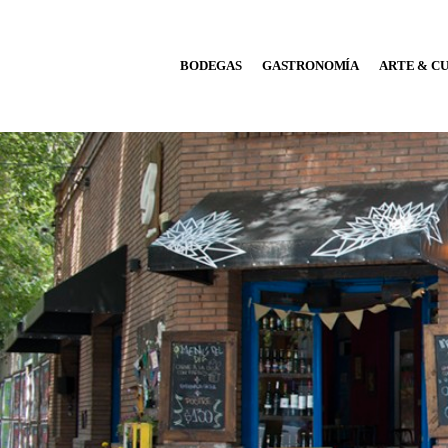
BODEGAS
BODEGAS
GASTRONOMÍA
ARTE & C
GASTRONOMÍA
ARTE & CULTURA
MÚSICA
DÓNDE IR
TENDENCIAS
ARQ & DISEÑO
AGENDA