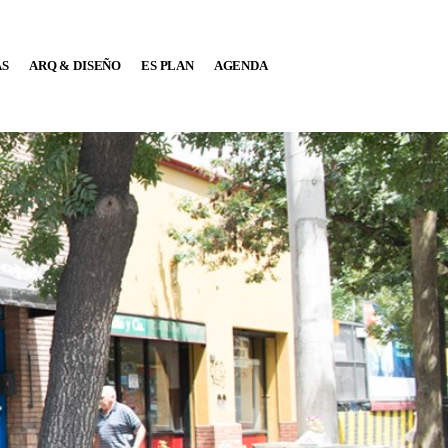
AS
ARQ & DISEÑO
ES PLAN
AGENDA