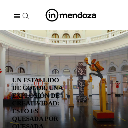
BODEGAS
GASTRONOMÍA
ARTE & CULTURA
UN ESTALLIDO
MÚSICA
DE COLOR, UNA
EXPLOSIÓN DE
DÓNDE IR
CREATIVIDAD:
ESTO ES
TENDENCIAS
QUESADA POR
QUESADA
ARQ & DISEÑO