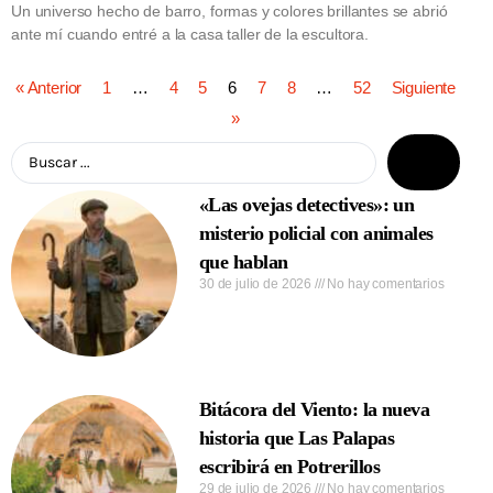
Un universo hecho de barro, formas y colores brillantes se abrió
ante mí cuando entré a la casa taller de la escultora.
« Anterior
1
…
4
5
6
7
8
…
52
Siguiente
»
«Las ovejas detectives»: un
misterio policial con animales
que hablan
30 de julio de 2026
No hay comentarios
Bitácora del Viento: la nueva
historia que Las Palapas
escribirá en Potrerillos
29 de julio de 2026
No hay comentarios