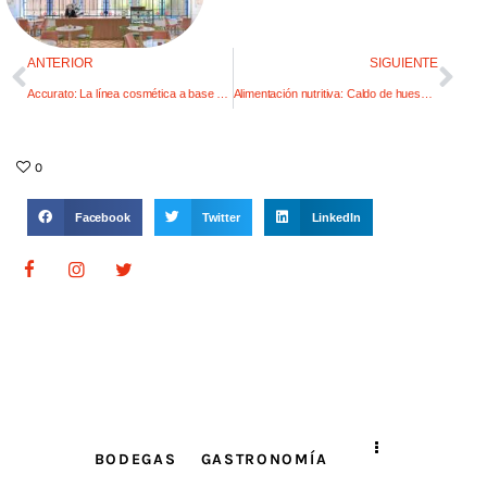
ANTERIOR
SIGUIENTE
Accurato: La línea cosmética a base de uva
Alimentación nutritiva: Caldo de huesos y otros secretos
0
Facebook
Twitter
LinkedIn
BODEGAS
GASTRONOMÍA