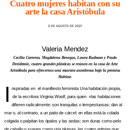
Cuatro mujeres habitan con su
arte la casa Aristóbula
AGENDA
3 DE AGOSTO DE 2021
Valeria Mendez
Cecilia Carreras, Magdalena Benegas, Laura Rudman y Paula
Dreidemie, cuatro grandes plásticas se reúnen en la casa de Arte
Aristóbula para ofrecernos una muestra asombrosa bajo la premisa
Habitar.
I
nspiradas en el manifiesto feminista Una habitación propia,
de la escritora Virginia Woolf, para quien «las habitaciones
difieren radicalmente: son tranquilas o tempestuosas; dan al
mar o, al contrario, a un patio de cárcel; en ellas está la colada
colgada o palpitan los ópalos y las sedas; son duras como pelo
de caballo o suaves como una pluma», las cuatro artistas que