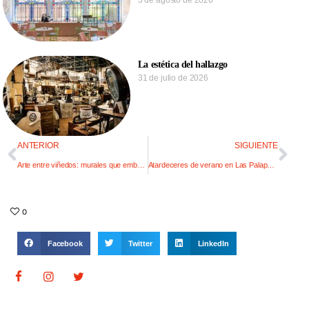
3 de agosto de 2026
La estética del hallazgo
31 de julio de 2026
ANTERIOR
SIGUIENTE
Arte entre viñedos: murales que embellecen bodegas mendocinas
Atardeceres de verano en Las Palapas: magia, música y naturaleza
0
Facebook
Twitter
LinkedIn