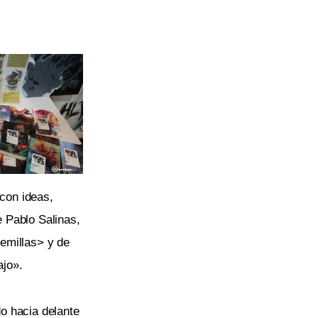
 con ideas,
e Pablo Salinas,
emillas
>
y de
ajo».
o hacia delante