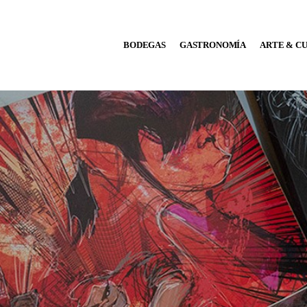
BODEGAS
BODEGAS
GASTRONOMÍA
ARTE & C
GASTRONOMÍA
ARTE & CULTURA
MÚSICA
DÓNDE IR
TENDENCIAS
ARQ & DISEÑO
AGENDA