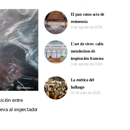
El pan como acto de
resistencia
4 de agosto de 2026
L’art de vivre: cafés
mendocinos de
inspiración francesa
3 de agosto de 2026
La estética del
hallazgo
31 de julio de 2026
ición entre
leva al espectador