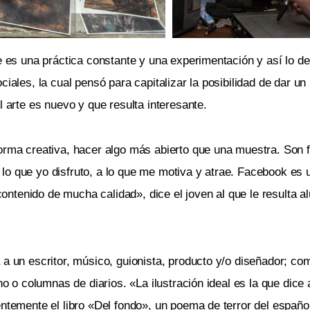
ue es una práctica constante y una experimentación y así lo 
iales, la cual pensó para capitalizar la posibilidad de dar un
l arte es nuevo y que resulta interesante.
forma creativa, hacer algo más abierto que una muestra. Son
o que yo disfruto, a lo que me motiva y atrae. Facebook es u
tenido de mucha calidad», dice el joven al que le resulta al
 a un escritor, músico, guionista, producto y/o diseñador; co
no o columnas de diarios. «La ilustración ideal es la que dice 
entemente el libro «Del fondo», un poema de terror del españ