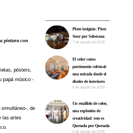
Plato insignia: Pisco
Sour por Soberana
la pintura con
7 de agosto de 2026
El color como
patrimonio cultural:
ietas, pósters,
una mirada desde el
su papá músico -
diseño de interiores
6 de agosto de 2026
Un estallido de color,
 simultáneo-, de
una explosión de
 las artes
creatividad: esto es
Quesada por Quesada
ico.
5 de agosto de 2026