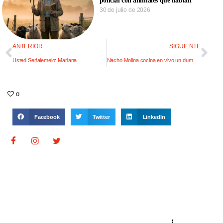
policial con animales que hablan
30 de julio de 2026
ANTERIOR
SIGUIENTE
Usted Señalemelo: Mañana
Nacho Molina cocina en vivo un dumpling de cerdo
0
Facebook
Twitter
LinkedIn