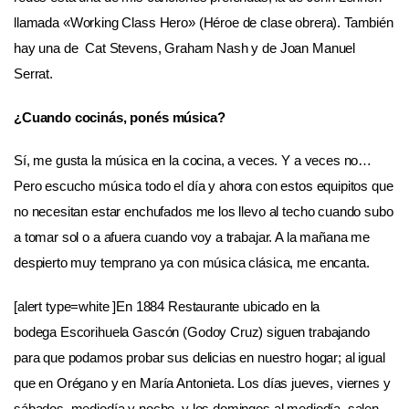
llamada
«Working
Class Hero
» (
Héroe
de
clase
obrera).
También
hay una de
Cat Stevens, Graham Nash
y de
Joan Manuel
Serrat
.
¿Cuando cocinás, ponés música?
Sí, me gusta la música en la cocina, a veces. Y a veces no…
Pero escucho música todo el día y ahora con estos equipitos que
no necesitan estar enchufados me los llevo al techo cuando subo
a tomar sol o a afuera cuando voy a trabajar. A la mañana me
despierto muy temprano ya con música clásica, me encanta.
[alert type=white ]En 1884 Restaurante ubicado en la
bodega Escorihuela Gascón (Godoy Cruz) siguen trabajando
para que podamos probar sus delicias en nuestro hogar; al igual
que en Orégano y en María Antonieta. Los días jueves, viernes y
sábados, mediodía y noche, y los domingos al mediodía, salen