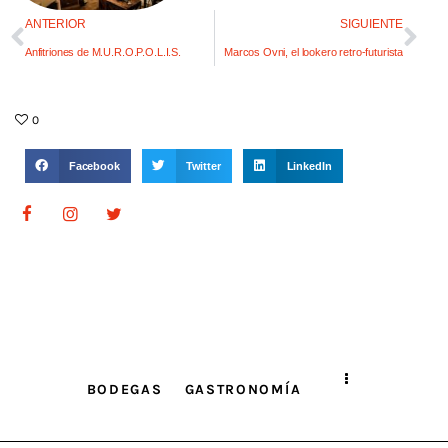
ANTERIOR
SIGUIENTE
Anfitriones de M.U.R.O.P.O.L.I.S.
Marcos Ovni, el lookero retro-futurista
0
Facebook
Twitter
LinkedIn
BODEGAS
GASTRONOMÍA