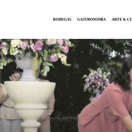
BODEGAS
BODEGAS
GASTRONOMÍA
ARTE & C
GASTRONOMÍA
ARTE & CULTURA
MÚSICA
DÓNDE IR
TENDENCIAS
ARQ & DISEÑO
AGENDA