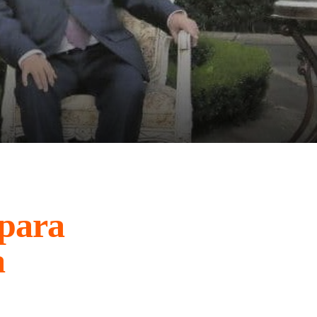
epara
a