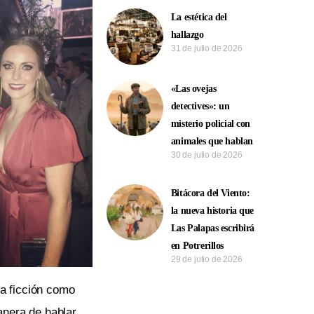
La estética del
hallazgo
31 de julio de 2026
«Las ovejas
detectives»: un
misterio policial con
animales que hablan
30 de julio de 2026
Bitácora del Viento:
la nueva historia que
Las Palapas escribirá
en Potrerillos
29 de julio de 2026
la ficción como
anera de hablar.