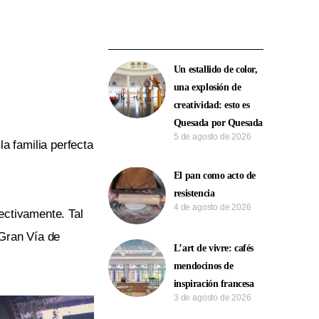
Un estallido de color,
una explosión de
creatividad: esto es
Quesada por Quesada
5 de agosto de 2026
a familia perfecta
El pan como acto de
resistencia
4 de agosto de 2026
ectivamente. Tal
 Gran Vía de
L’art de vivre: cafés
mendocinos de
inspiración francesa
3 de agosto de 2026