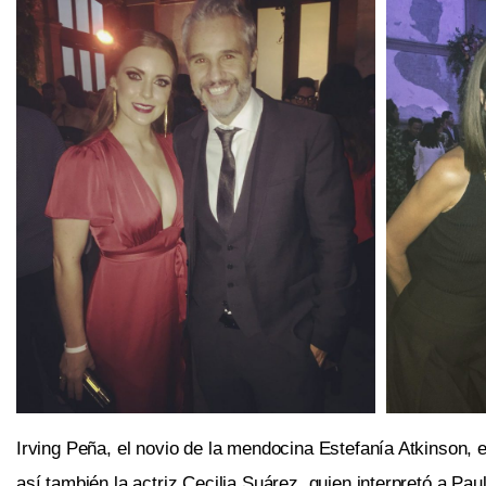
Irving Peña, el novio de la mendocina Estefanía Atkinson, 
así también la actriz Cecilia Suárez, quien interpretó a Pa