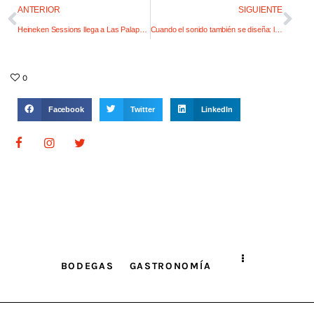
ANTERIOR
SIGUIENTE
Heineken Sessions llega a Las Palapas para encender el carnaval en la montaña
Cuando el sonido también se diseña: la música como parte de la experiencia
0
Facebook
Twitter
LinkedIn
BODEGAS
GASTRONOMÍA