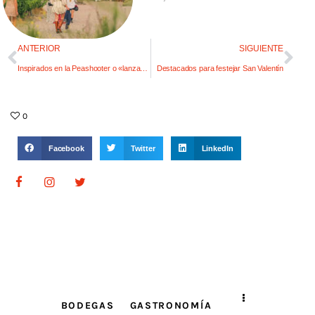
ANTERIOR
SIGUIENTE
Inspirados en la Peashooter o «lanzadora de arvejas»
Destacados para festejar San Valentín
0
Facebook
Twitter
LinkedIn
BODEGAS
GASTRONOMÍA