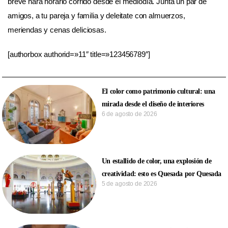
breve hará horario corrido desde el mediodía. Juntá un par de
amigos, a tu pareja y familia y deleitate con almuerzos,
meriendas y cenas deliciosas.
[authorbox authorid=»11″ title=»123456789″]
El color como patrimonio cultural: una
mirada desde el diseño de interiores
6 de agosto de 2026
Un estallido de color, una explosión de
creatividad: esto es Quesada por Quesada
5 de agosto de 2026