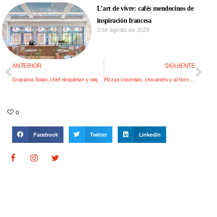
L’art de vivre: cafés mendocinos de
inspiración francesa
3 de agosto de 2026
ANTERIOR
SIGUIENTE
Graciana Solari, chef «inquieta» y viajera
Pizzas caseritas, crocantes y al horno de barro
0
Facebook
Twitter
LinkedIn