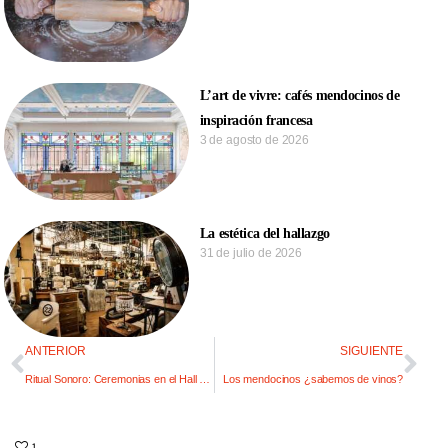
L’art de vivre: cafés mendocinos de
inspiración francesa
3 de agosto de 2026
La estética del hallazgo
31 de julio de 2026
ANTERIOR
SIGUIENTE
Ritual Sonoro: Ceremonias en el Hall renace en Bodega Giol
Los mendocinos ¿sabemos de vinos?
1