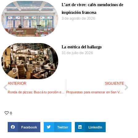
L’art de vivre: cafés mendocinos de
inspiración francesa
3 de agosto de 2026
La estética del hallazgo
31 de julio de 2026
ANTERIOR
SIGUIENTE
Ronda de pizzas: Buscá tu porción en las mejores 5 pizzerías
Propuestas para enamorar en San Valentín
0
Facebook
Twitter
LinkedIn