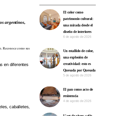
El color como
patrimonio cultural:
os argentinos,
una mirada desde el
diseño de interiores
6 de agosto de 2026
ión. Reconoce como sus
Un estallido de color,
una explosión de
creatividad: esto es
s en diferentes
Quesada por Quesada
5 de agosto de 2026
El pan como acto de
resistencia
4 de agosto de 2026
eles, caballetes,
L’art de vivre: cafés