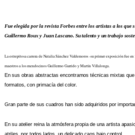
Fue elegida por la revista Forbes entre los artistas a los qu
Guillermo Roux y Juan Lascano. Su talento y un trabajo soste
La estrepitosa carrera de Natalia Sánchez Valdemoros -su primer exposición fue en
maestros a los mendocinos Guillermo Garrido y Martín Villalonga.
En sus obras abstractas encontramos técnicas mixtas que 
formatos, con primacía del color.
Gran parte de sus cuadros han sido adquiridos por importa
En su atelier reina la atmósfera propia de una artista apasi
atriles, por todos lados, un delicado caos bajo control.