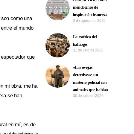
mendocinos de
inspiración francesa
o, son como una
3 de agosto de 2026
 entre el mundo
La estética del
hallazgo
31 de julio de 2026
l espectador que
«Las ovejas
detectives»: un
misterio policial con
en mi obra, me ha
animales que hablan
era se han
30 de julio de 2026
tural en mí, es de