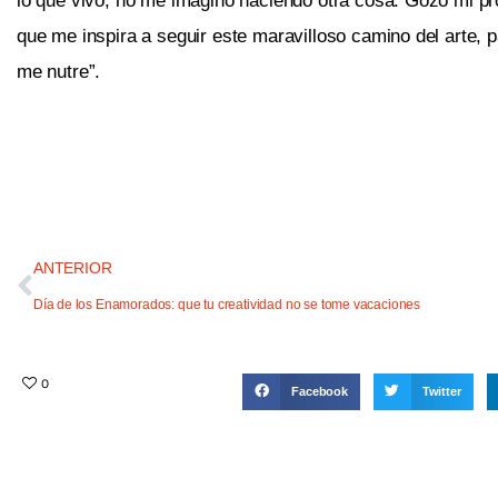
lo que vivo, no me imagino haciendo otra cosa. Gozo mi pr
que me inspira a seguir este maravilloso camino del arte, pa
me nutre”.
ANTERIOR
Día de los Enamorados: que tu creatividad no se tome vacaciones
0
Facebook
Twitter