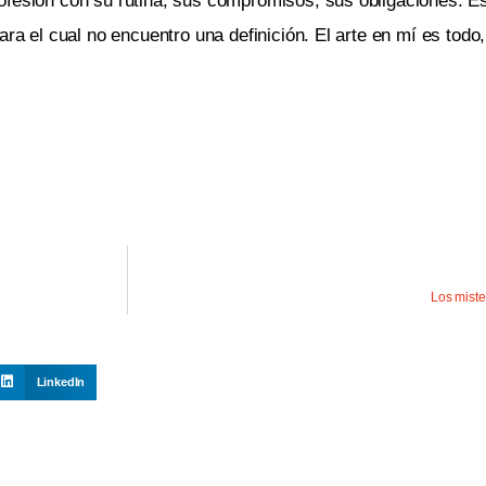
ofesión con su rutina, sus compromisos, sus obligaciones. Es
ra el cual no encuentro una definición. El arte en mí es todo,
Los miste
LinkedIn