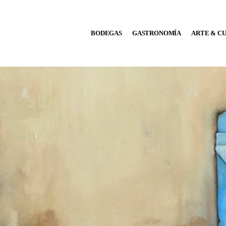
BODEGAS
BODEGAS
GASTRONOMÍA
ARTE & C
GASTRONOMÍA
ARTE & CULTURA
MÚSICA
DÓNDE IR
TENDENCIAS
ARQ & DISEÑO
AGENDA