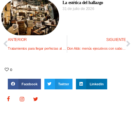
La estética del hallazgo
31 de julio de 2026
ANTERIOR
SIGUIENTE
Tratamientos para llegar perfectas al verano
Don Aldo: menús ejecutivos con sabor casero
0
Facebook
Twitter
LinkedIn