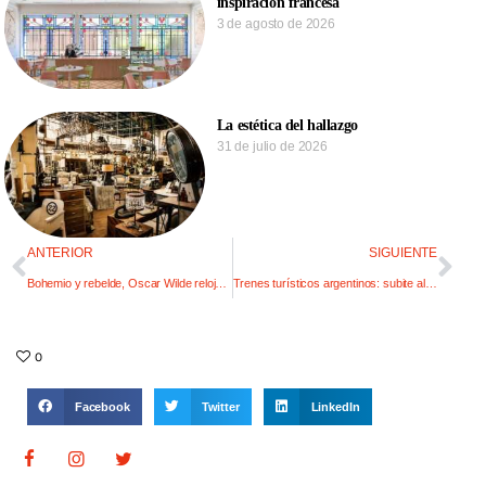
inspiración francesa
3 de agosto de 2026
La estética del hallazgo
31 de julio de 2026
ANTERIOR
SIGUIENTE
Bohemio y rebelde, Oscar Wilde relojea su casa
Trenes turísticos argentinos: subite al convoy
0
Facebook
Twitter
LinkedIn