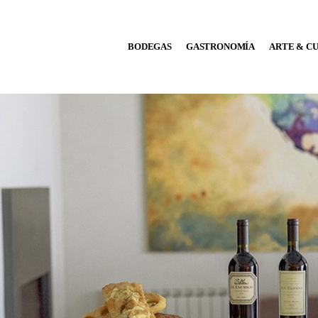
BODEGAS
BODEGAS
GASTRONOMÍA
ARTE & C
GASTRONOMÍA
ARTE & CULTURA
MÚSICA
DÓNDE IR
TENDENCIAS
ARQ & DISEÑO
AGENDA