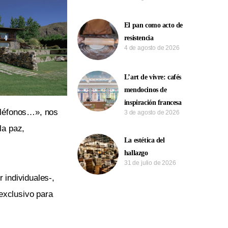
El pan como acto de
resistencia
4 de agosto de 2026
L’art de vivre: cafés
mendocinos de
inspiración francesa
teléfonos…», nos
3 de agosto de 2026
la paz,
La estética del
hallazgo
31 de julio de 2026
 individuales-,
 exclusivo para