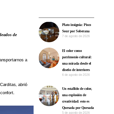
Plato insignia: Pisco
Sour por Soberana
odeados de
7 de agosto de 2026
El color como
patrimonio cultural:
ansportarnos a
una mirada desde el
diseño de interiores
6 de agosto de 2026
arditas, abrió
Un estallido de color,
confort.
una explosión de
creatividad: esto es
Quesada por Quesada
5 de agosto de 2026