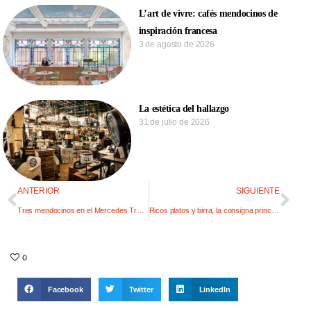
L’art de vivre: cafés mendocinos de
inspiración francesa
3 de agosto de 2026
La estética del hallazgo
31 de julio de 2026
ANTERIOR
SIGUIENTE
Tres mendocinos en el Mercedes Trophy de Stuttgart
Ricos platos y birra, la consigna principal
0
Facebook
Twitter
LinkedIn