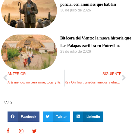
policial con animales que hablan
30 de julio de 2026
Bitácora del Viento: la nueva historia que
Las Palapas escribirá en Potrerillos
29 de julio de 2026
ANTERIOR
SIGUIENTE
Arte mendocino para mirar, tocar y llevar: el MMAMM abre sus puertas a Pieza
Key On Tour: viñedos, amigos y el mejor house de la mano del Dj Josh Baker
0
Facebook
Twitter
LinkedIn