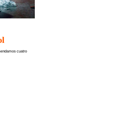
ol
omendamos cuatro