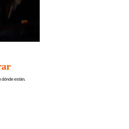
rar
n dónde están.