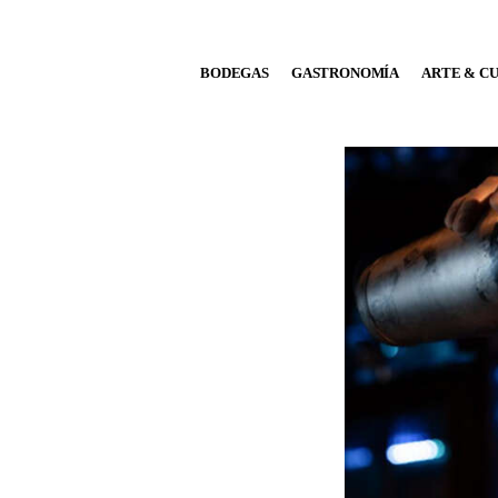
BODEGAS
BODEGAS
GASTRONOMÍA
ARTE & C
GASTRONOMÍA
ARTE & CULTURA
MÚSICA
DÓNDE IR
TENDENCIAS
ARQ & DISEÑO
AGENDA