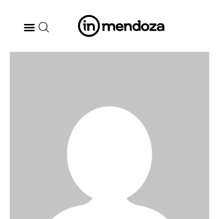
BODEGAS
GASTRONOMÍA
ARTE & CULTURA
MÚSICA
DÓNDE IR
TENDENCIAS
ARQ & DISEÑO