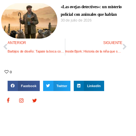
«Las ovejas detectives»: un misterio
policial con animales que hablan
30 de julio de 2026
ANTERIOR
SIGUIENTE
Barbijos de diseño: Tapate la boca con estilo
Inside Bjork: Historia de la niña que surgió del agua
0
Facebook
Twitter
LinkedIn