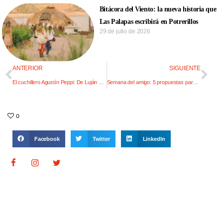
Bitácora del Viento: la nueva historia que
Las Palapas escribirá en Potrerillos
29 de julio de 2026
ANTERIOR
SIGUIENTE
El cuchillero Agustín Peppi: De Luján a History Channel
Semana del amigo: 5 propuestas para un plan en casa
0
Facebook
Twitter
LinkedIn