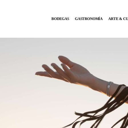
BODEGAS
BODEGAS
GASTRONOMÍA
ARTE & C
GASTRONOMÍA
ARTE & CULTURA
MÚSICA
DÓNDE IR
TENDENCIAS
ARQ & DISEÑO
AGENDA