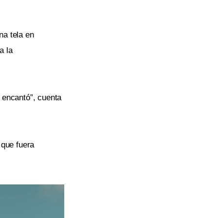
na tela en
a la
 encantó”, cuenta
 que fuera