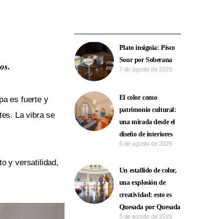
Plato insignia: Pisco
Sour por Soberana
cos.
7 de agosto de 2026
El color como
a es fuerte y
patrimonio cultural:
tes. La vibra se
una mirada desde el
diseño de interiores
6 de agosto de 2026
o y versatilidad,
Un estallido de color,
una explosión de
creatividad: esto es
Quesada por Quesada
5 de agosto de 2026