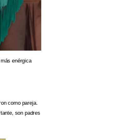
a más enérgica
ron como pareja.
rtante, son padres