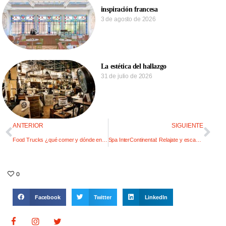
inspiración francesa
3 de agosto de 2026
La estética del hallazgo
31 de julio de 2026
ANTERIOR
SIGUIENTE
Food Trucks ¿qué comer y dónde encontrarlos?
Spa InterContinental: Relajate y escapá de la rutina
0
Facebook
Twitter
LinkedIn