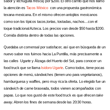
sabor y lechuguita fresca) por $200. El otro carrito que nos llamó
la atención es
Tacos México
con una propuesta gastronómica
texana-mexicana. En el mismo ofrecen antojitos mexicanos
como son los típicos tacos,tortas, tostadas, nachos…con el
toque tradicional Azteca. Los precios van desde $50 hasta $200.
Comida distinta dentro de todas las opciones.
Quedaba un comensal por satisfacer, así que en búsqueda de un
nuevo sabor nos fuimos hacia La Puntilla, más precisamente a
las calles Ugarte y Álzaga del Huerto del Sol, para conocer un
food truck que se llama
Isidoro Ugarte
. Como todos, tiene pocas
opciones de menú, sándwiches (tienen uno para vegetarianos),
hamburguesa y waffles, pero muy rica la oferta. Lo elegido fue un
sándwich de carne braseada, todos vienen acompañados con
papas. Lo que nos gustó de este food truck es que ofrecen
take
away
. Abren los fines de semana desde las 20:30 horas.