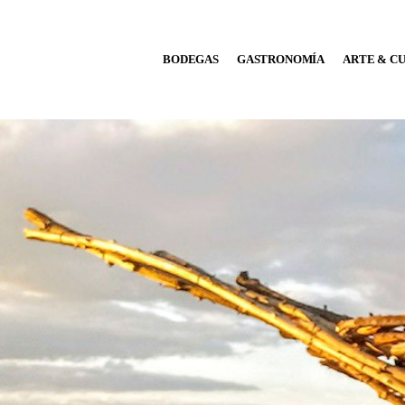
BODEGAS
BODEGAS
GASTRONOMÍA
ARTE & C
GASTRONOMÍA
ARTE & CULTURA
MÚSICA
DÓNDE IR
TENDENCIAS
ARQ & DISEÑO
AGENDA