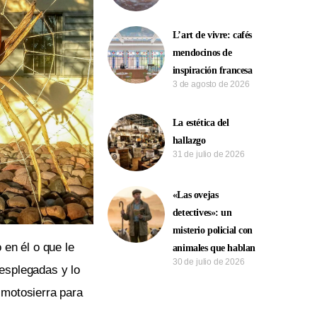
L’art de vivre: cafés
mendocinos de
inspiración francesa
3 de agosto de 2026
La estética del
hallazgo
31 de julio de 2026
«Las ovejas
detectives»: un
misterio policial con
 en él o que le
animales que hablan
30 de julio de 2026
desplegadas y lo
n motosierra para