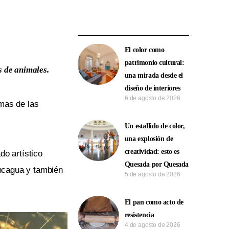
El color como
patrimonio cultural:
s de animales.
una mirada desde el
diseño de interiores
6 de agosto de 2026
rmas de las
Un estallido de color,
una explosión de
creatividad: esto es
do artístico
Quesada por Quesada
oncagua y también
5 de agosto de 2026
El pan como acto de
resistencia
4 de agosto de 2026