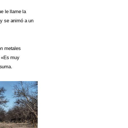
e le llame la
 y se animó a un
on metales
.
«Es muy
 suma.