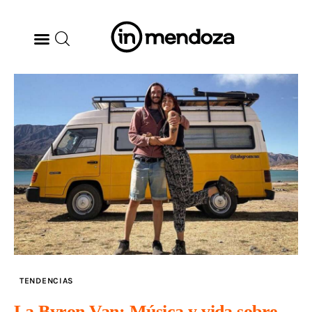
BODEGAS
GASTRONOMÍA
ARTE & CULTURA
MÚSICA
DÓNDE IR
TENDENCIAS
TENDENCIAS
La Byron Van: Música y vida sobre
ARQ & DISEÑO