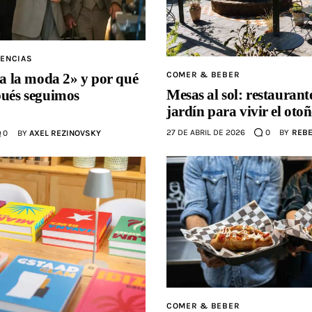
ENCIAS
COMER & BEBER
 a la moda 2» y por qué
Mesas al sol: restaurant
pués seguimos
jardín para vivir el ot
27 DE ABRIL DE 2026
0
BY
REBE
0
BY
AXEL REZINOVSKY
COMER & BEBER