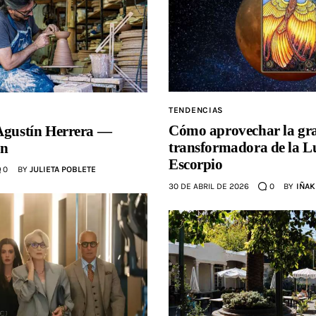
TENDENCIAS
Cómo aprovechar la gra
 Agustín Herrera —
transformadora de la Lu
ón
Escorpio
0
BY
JULIETA POBLETE
30 DE ABRIL DE 2026
0
BY
IÑAK