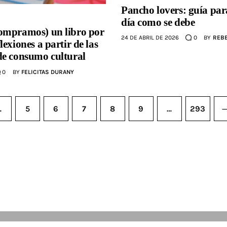
Pancho lovers: guía par
día como se debe
ompramos) un libro por
24 DE ABRIL DE 2026
0
BY
REBE
exiones a partir de las
de consumo cultural
0
BY
FELICITAS DURANY
…
5
6
7
8
9
…
>
293