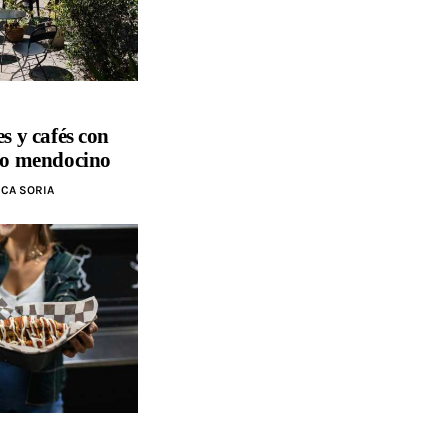
es y cafés con
oño mendocino
CA SORIA