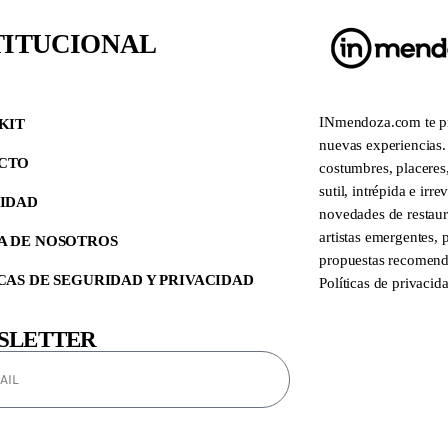
TITUCIONAL
INmendoza.com te pro
KIT
nuevas experiencias. 
CTO
costumbres, placeres,
sutil, intrépida e irr
CIDAD
novedades de restaura
artistas emergentes,
A DE NOSOTROS
propuestas recomend
CAS DE SEGURIDAD Y PRIVACIDAD
Políticas de privacid
SLETTER
SUSCRIBIRSE