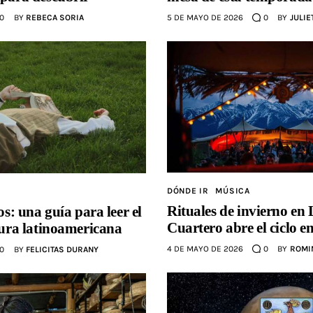
5 DE MAYO DE 2026
0
BY
JULIE
0
BY
REBECA SORIA
DÓNDE IR
MÚSICA
Rituales de invierno en
os: una guía para leer el
Cuartero abre el ciclo 
atura latinoamericana
4 DE MAYO DE 2026
0
BY
ROMI
0
BY
FELICITAS DURANY