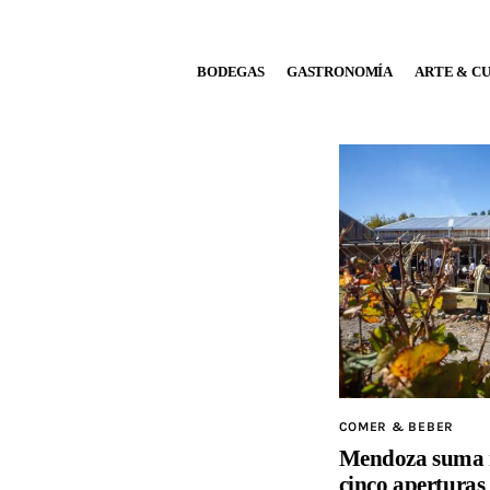
BODEGAS
BODEGAS
GASTRONOMÍA
ARTE & C
GASTRONOMÍA
ARTE & CULTURA
MÚSICA
DÓNDE IR
TENDENCIAS
ARQ & DISEÑO
AGENDA
COMER & BEBER
Mendoza suma n
cinco aperturas